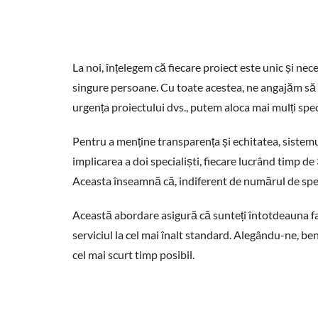
La noi, înțelegem că fiecare proiect este unic și n
singure persoane. Cu toate acestea, ne angajăm să ne
urgența proiectului dvs., putem aloca mai mulți specia
Pentru a menține transparența și echitatea, sistemu
implicarea a doi specialiști, fiecare lucrând timp de
Aceasta înseamnă că, indiferent de numărul de specia
Această abordare asigură că sunteți întotdeauna fac
serviciul la cel mai înalt standard. Alegându-ne, bene
cel mai scurt timp posibil.