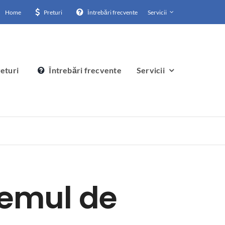
Home
Preturi
Întrebări frecvente
Servicii
eturi
Întrebări frecvente
Servicii
temul de