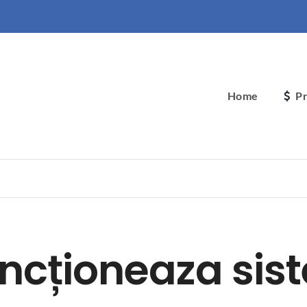
Home
Pr
cționeaza sis