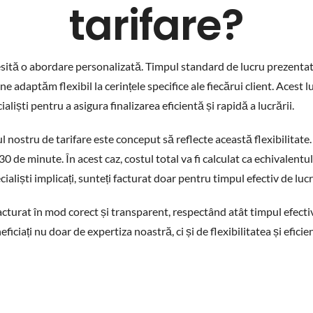
tarifare?
ecesită o abordare personalizată. Timpul standard de lucru prezenta
 adaptăm flexibil la cerințele specifice ale fiecărui client. Acest 
liști pentru a asigura finalizarea eficientă și rapidă a lucrării.
l nostru de tarifare este conceput să reflecte această flexibilitat
 30 de minute. În acest caz, costul total va fi calculat ca echivalen
liști implicați, sunteți facturat doar pentru timpul efectiv de lucr
turat în mod corect și transparent, respectând atât timpul efectiv d
ficiați nu doar de expertiza noastră, ci și de flexibilitatea și efic