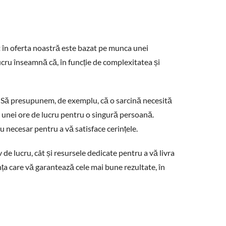
t în oferta noastră este bazat pe munca unei
lucru înseamnă că, în funcție de complexitatea și
e. Să presupunem, de exemplu, că o sarcină necesită
tul unei ore de lucru pentru o singură persoană.
u necesar pentru a vă satisface cerințele.
e lucru, cât și resursele dedicate pentru a vă livra
iența care vă garantează cele mai bune rezultate, în