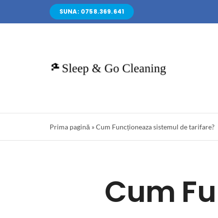
Skip
SUNA: 0758.369.641
to
content
Prima pagină
»
Cum Funcționeaza sistemul de tarifare?
Cum Fun