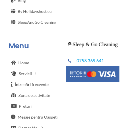
Blog
By Holidayshost.eu
SleepAndGo Cleaning
Menu
0758.369.641
Home
Servicii
Întrebări frecvente
Zona de activitate
Preturi
Mesaje pentru Oaspeti
Despre Noi