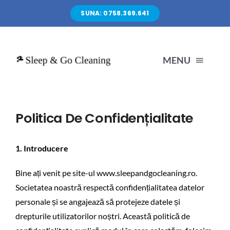
Skip
SUNA: 0758.369.641
to
content
MENU
Home
Politica De Confidențialitate
Preturi
1. Introducere
Întrebări frecvente
Bine ați venit pe site-ul
www.sleepandgocleaning.ro
.
Societatea noastră respectă confidențialitatea datelor
personale și se angajează să protejeze datele și
Servicii
drepturile utilizatorilor noștri. Această politică de