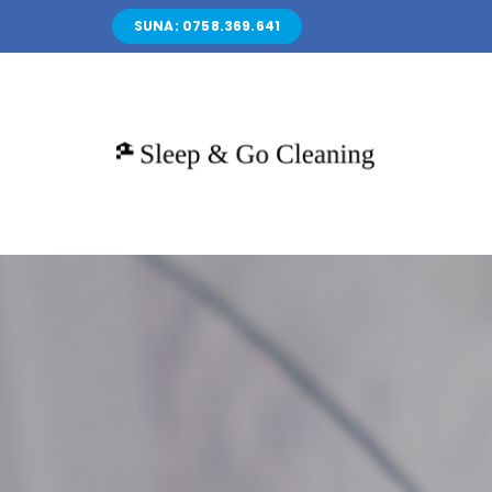
Skip
SUNA: 0758.369.641
to
content